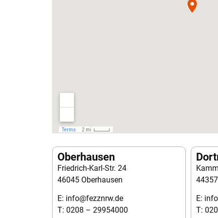
Oberhausen
Dor
Friedrich-Karl-Str. 24
Kamme
46045 Oberhausen
44357
E: info@fezznrw.de
E: inf
T: 0208 – 29954000
T: 02