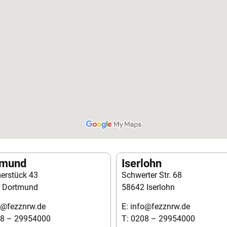
tmund
Iserlohn
rstück 43
Schwerter Str. 68
 Dortmund
58642 Iserlohn
o@fezznrw.de
E: info@fezznrw.de
08 – 29954000
T: 0208 – 29954000