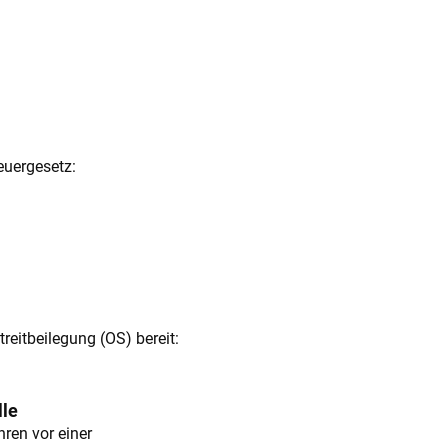
uergesetz:
reitbeilegung (OS) bereit:
lle
hren vor einer