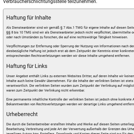
Verbraucherschlichtungsstelle teilzunehmen.
Haftung für Inhalte
Als Diensteanbieter sind wir gemäß § 7 Abs.1 TMG für eigene Inhalte auf diesen Sei
§§ 8 bis 10 TMG sind wir als Diensteanbieter jedoch nicht verpflichtet, übermittelt
oder nach Umständen zu forschen, die auf eine rechtswidrige Tätigkeit hinweisen.
Verpflichtungen zur Entfernung oder Sperrung der Nutzung von Informationen nach de
diesbezügliche Haftung ist jedoch erst ab dem Zeitpunkt der Kenntnis einer konkret
entsprechenden Rechtsverletzungen werden wir diese Inhalte umgehend entfernen.
Haftung für Links
Unser Angebot enthält Links zu externen Websites Dritter, auf deren Inhalte wir keine
Inhalte auch keine Gewähr übernehmen. Für die Inhalte der verlinkten Seiten ist stets 
verantwortlich. Die verlinkten Seiten wurden zum Zeitpunkt der Verlinkung auf mögli
waren zum Zeitpunkt der Verlinkung nicht erkennbar.
Eine permanente inhaltliche Kontrolle der verlinkten Seiten ist jedoch ohne konkrete
Bekanntwerden von Rechtsverletzungen werden wir derartige Links umgehend entfern
Urheberrecht
Die durch die Seitenbetreiber erstellten Inhalte und Werke auf diesen Seiten unterlie
Bearbeitung, Verbreitung und jede Art der Verwertung außerhalb der Grenzen des Urh
jeweiligen Autors bzw. Erstellers. Downloads und Kopien dieser Seite sind nur für den