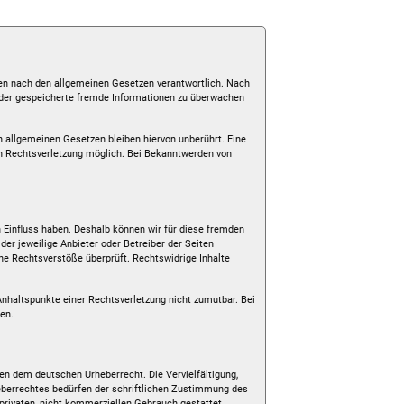
ten nach den allgemeinen Gesetzen verantwortlich. Nach
e oder gespeicherte fremde Informationen zu überwachen
n allgemeinen Gesetzen bleiben hiervon unberührt. Eine
en Rechtsverletzung möglich. Bei Bekanntwerden von
n Einfluss haben. Deshalb können wir für diese fremden
der jeweilige Anbieter oder Betreiber der Seiten
che Rechtsverstöße überprüft. Rechtswidrige Inhalte
 Anhaltspunkte einer Rechtsverletzung nicht zumutbar. Bei
en.
gen dem deutschen Urheberrecht. Die Vervielfältigung,
eberrechtes bedürfen der schriftlichen Zustimmung des
 privaten, nicht kommerziellen Gebrauch gestattet.