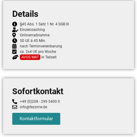
Details
§45 Abs. 1 Satz 1 Nr. 4 SGB III
Einzelcoaching
Onlinemaßnahme
50 UE á 45 Min.
nach Terminvereinbarung
ca. 2x4 UE pro Woche
AVGS MAT
in Teilzeit
Sofortkontakt
+49 (0)208 - 299 5400 0
info@fezznrw.de
Kontaktformular